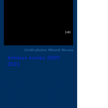
1/40
Crédit photos: Mbarek Moussa
Artistes invités
2009-
2023
Patrick GALLOIS
Quatuor MANFRED
Alyssa MARGULIS
Nicolas JORTIE
Sophie CHERRIER
Géraldine CASEY
Jeanne-Marie CONQUER
Matthieu STEFANELLI
Sandrine FRANCOIS
Matthieu JUSTINE
Denis SEVERIN
Clémence LEVY
Stéphane RETY
Claudio CHAIQUIN
Francois DUMONT D'AYOT
Bruno PLANTARD
Elodie FONNARD
Emmanuel DUCREUX