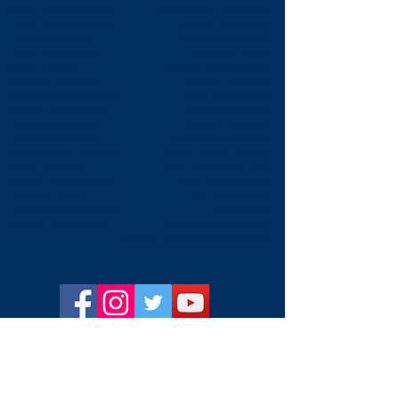
Maya VILLANUEVA
Christophe ALEKIAN
Annie ANGERVILLE
Thierry BESNARD
Fanny AZZURO
Fanny COUSSEAU
Julie HORREAUX
Camille TAVER
Irène AMATA
Olivier CANGELOSI
Roberto STIMOLI
François GIRARD
David SCHAVELZON
Anna BERTRAND
Marisa MERCADE
Emile DELANGE
Ludovic MICHEL
Camille PAILLET
Ariane MATIAKH
Apolline BANDINU
Marie-Laure CELISSE
Marie-Astrid ARNAL
César PASTRE
Jean-Michel LE DILY
Brahim HAIOUIANI
Jean GOYETCHE
Vincent FRADE
Eric LACROUTS
Adelina BELGODERE
Alice ERTÉ
Perrine BLONDEL
Anna SCHIVAZAPPA
Michela CHIARA BORGHESE
Raphael CHRETIEN
Julien CHAUVIN
Aline PIBOULE
Marie BEREAU
Eric ARTZ
Lise BAUDOUIN
Jean-Sébastien PONCHEL
Gregorio ROBINO
Matthieu JUSTINE
Patrick LANGOT